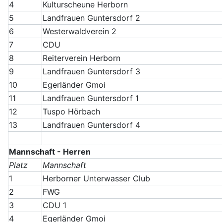
4
Kulturscheune Herborn
5
Landfrauen Guntersdorf 2
6
Westerwaldverein 2
7
CDU
8
Reiterverein Herborn
9
Landfrauen Guntersdorf 3
10
Egerländer Gmoi
11
Landfrauen Guntersdorf 1
12
Tuspo Hörbach
13
Landfrauen Guntersdorf 4
Mannschaft - Herren
Platz
Mannschaft
1
Herborner Unterwasser Club
2
FWG
3
CDU 1
4
Egerländer Gmoi