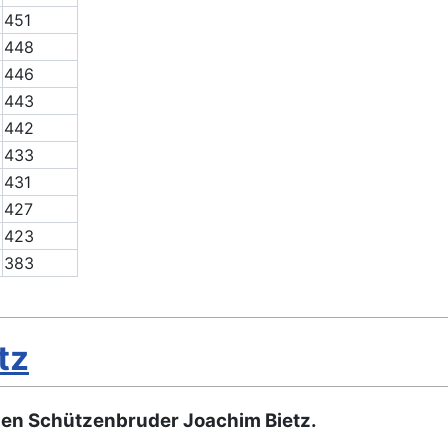
451
448
446
443
442
433
431
427
423
383
tz
gen Schützenbruder Joachim Bietz.